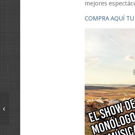
mejores espectácu
COMPRA AQUÍ TU
Un currante como yo –
Parodiando a Shakira
con Bizarrap