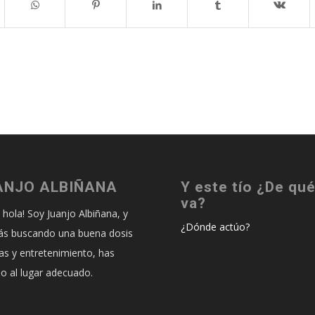
ANJO ALBIÑANA
Y este tío ¿De qu
va?
, hola! Soy Juanjo Albiñana, y
¿Dónde actúo?
tás buscando una buena dosis
sas y entretenimiento, has
do al lugar adecuado.