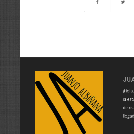
JU
¡Hola
si es
de ri
llega