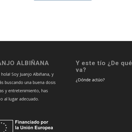
ANJO ALBIÑANA
Y este tío ¿De qu
va?
, hola! Soy Juanjo Albiñana, y
¿Dónde actúo?
tás buscando una buena dosis
sas y entretenimiento, has
do al lugar adecuado.