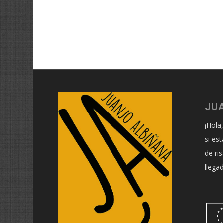
JU
¡Hola
si es
de ri
llega