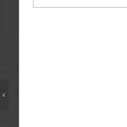
Villarquemado
(TERUEL)