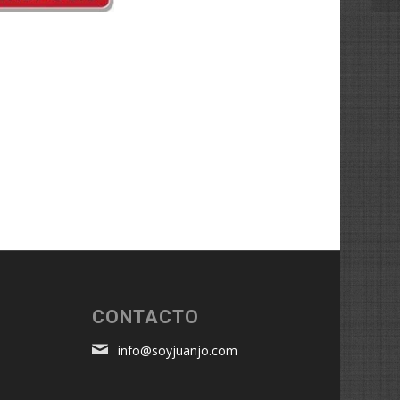
é
CONTACTO
info@soyjuanjo.com