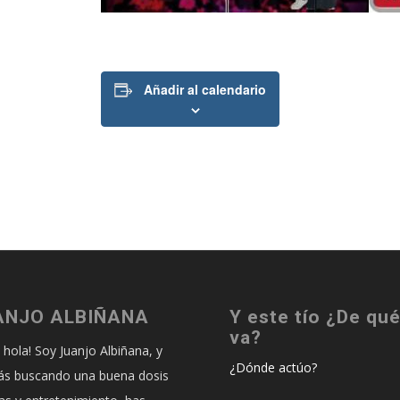
Añadir al calendario
ANJO ALBIÑANA
Y este tío ¿De qu
va?
, hola! Soy Juanjo Albiñana, y
¿Dónde actúo?
tás buscando una buena dosis