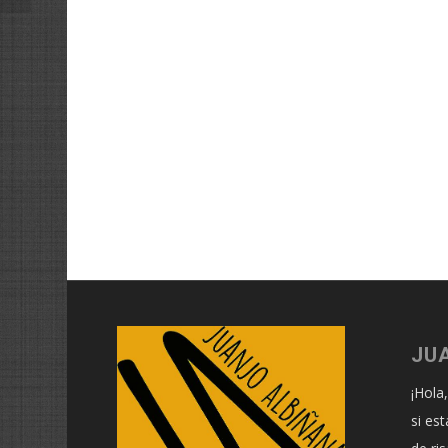
JU
¡Hola
si es